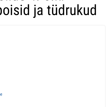
poisid ja tüdrukud
ee