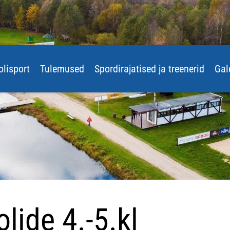
olisport
Tulemused
Spordirajatised ja treenerid
Gal
ide 4.-5.kl