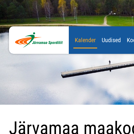
Kalender
Uudised
Ko
Järvamaa maakool