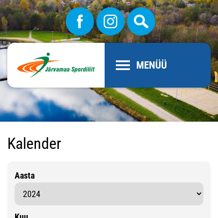
MENÜÜ
Kalender
Aasta
Kuu