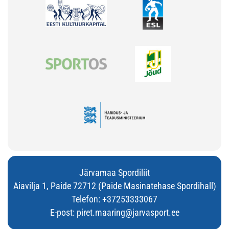
Järvamaa Spordiliit
Aiavilja 1, Paide 72712 (Paide Masinatehase Spordihall)
Telefon:
+37253333067
E-post:
piret.maaring@jarvasport.ee