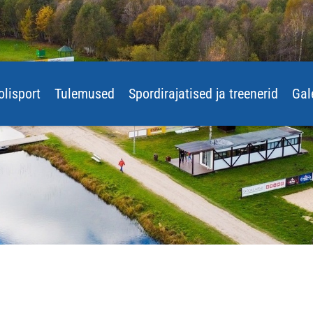
olisport
Tulemused
Spordirajatised ja treenerid
Gal