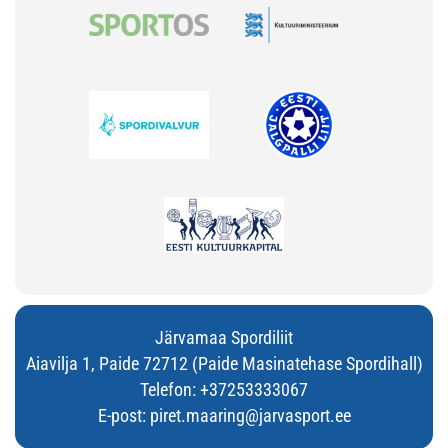
Järvamaa Spordiliit
Aiavilja 1, Paide 72712 (Paide Masinatehase Spordihall)
Telefon:
+37253333067
E-post:
piret.maaring@jarvasport.ee