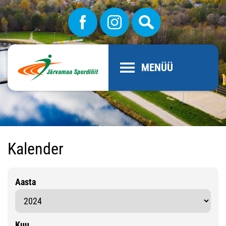
MENÜÜ
Kalender
Aasta
Kuu