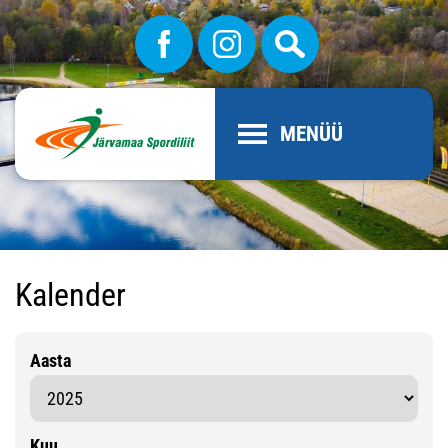
MENÜÜ
Kalender
Aasta
Kuu