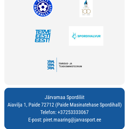
Järvamaa Spordiliit
Aiavilja 1, Paide 72712 (Paide Masinatehase Spordihall)
Telefon:
+37253333067
E-post:
piret.maaring@jarvasport.ee