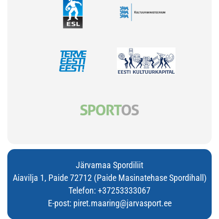
Järvamaa Spordiliit
Aiavilja 1, Paide 72712 (Paide Masinatehase Spordihall)
Telefon:
+37253333067
E-post:
piret.maaring@jarvasport.ee