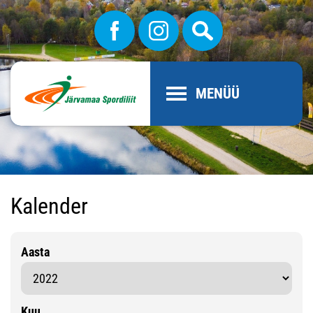
MENÜÜ
Kalender
Aasta
Kuu