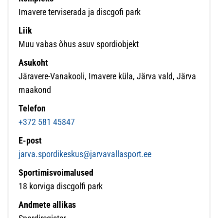
Imavere terviserada ja discgofi park
Liik
Muu vabas õhus asuv spordiobjekt
Asukoht
Järavere-Vanakooli, Imavere küla, Järva vald, Järva
maakond
Telefon
+372 581 45847
E-post
jarva.spordikeskus@jarvavallasport.ee
Sportimisvoimalused
18 korviga discgolfi park
Andmete allikas