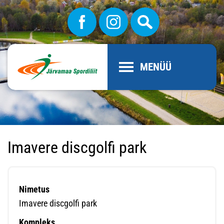
MENÜÜ
Imavere discgolfi park
Nimetus
Imavere discgolfi park
Kompleks