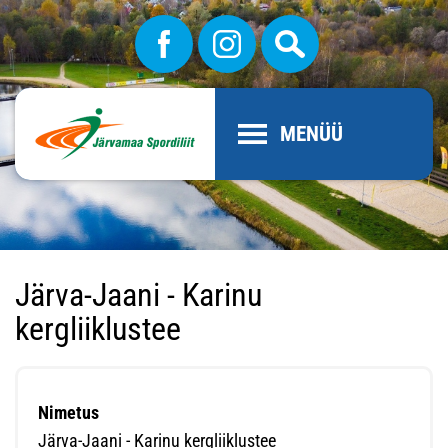
MENÜÜ
Järva-Jaani - Karinu
kergliiklustee
Nimetus
Järva-Jaani - Karinu kergliiklustee