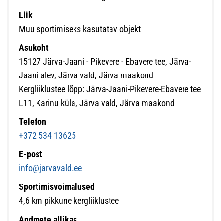
Liik
Muu sportimiseks kasutatav objekt
Asukoht
15127 Järva-Jaani - Pikevere - Ebavere tee, Järva-
Jaani alev, Järva vald, Järva maakond
Kergliiklustee lõpp: Järva-Jaani-Pikevere-Ebavere tee
L11, Karinu küla, Järva vald, Järva maakond
Telefon
+372 534 13625
E-post
info@jarvavald.ee
Sportimisvoimalused
4,6 km pikkune kergliiklustee
Andmete allikas