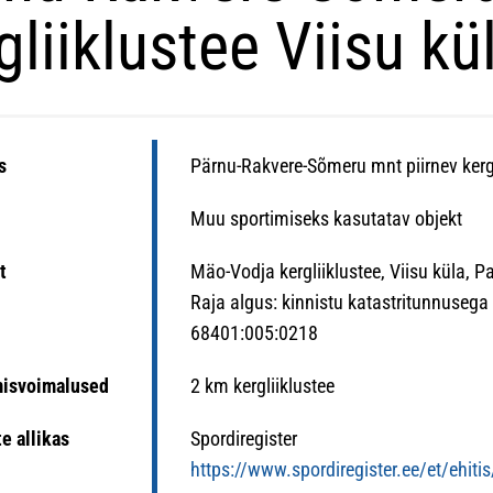
gliiklustee Viisu kü
s
Pärnu-Rakvere-Sõmeru mnt piirnev kergl
Muu sportimiseks kasutatav objekt
t
Mäo-Vodja kergliiklustee, Viisu küla, 
Raja algus: kinnistu katastritunnusega
68401:005:0218
misvoimalused
2 km kergliiklustee
e allikas
Spordiregister
https://www.spordiregister.ee/et/ehiti