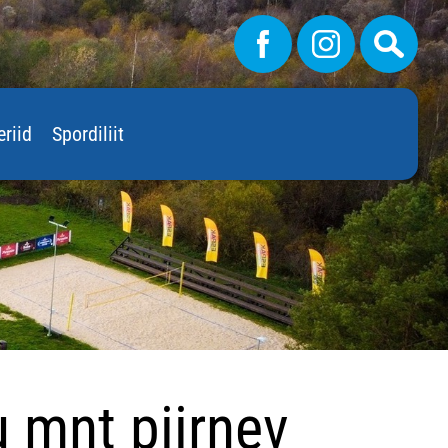
eriid
Spordiliit
 mnt piirnev