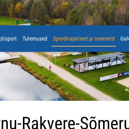
olisport
Tulemused
Spordirajatised ja treenerid
Gal
nu-Rakvere-Sõmeru