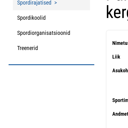
Spordirajatised
ker
Spordikoolid
Spordiorganisatsioonid
Nimetu
Treenerid
Liik
Asukoh
Sporti
Andmet