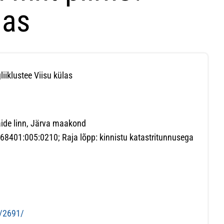
las
iiklustee Viisu külas
Paide linn, Järva maakond
 68401:005:0210; Raja lõpp: kinnistu katastritunnusega
s/2691/