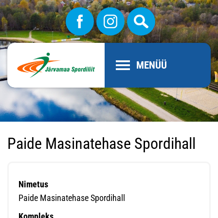
MENÜÜ
Paide Masinatehase Spordihall
Nimetus
Paide Masinatehase Spordihall
Kompleks