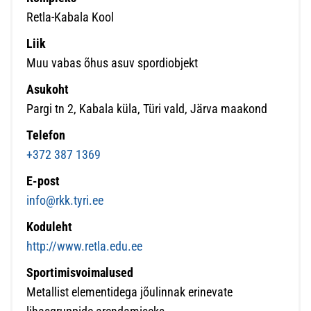
Retla-Kabala Kool
Liik
Muu vabas õhus asuv spordiobjekt
Asukoht
Pargi tn 2, Kabala küla, Türi vald, Järva maakond
Telefon
+372 387 1369
E-post
info@rkk.tyri.ee
Koduleht
http://www.retla.edu.ee
Sportimisvoimalused
Metallist elementidega jõulinnak erinevate