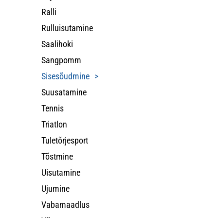
Ralli
Rulluisutamine
Saalihoki
Sangpomm
Sisesõudmine
Suusatamine
Tennis
Triatlon
Tuletõrjesport
Tõstmine
Uisutamine
Ujumine
Vabamaadlus