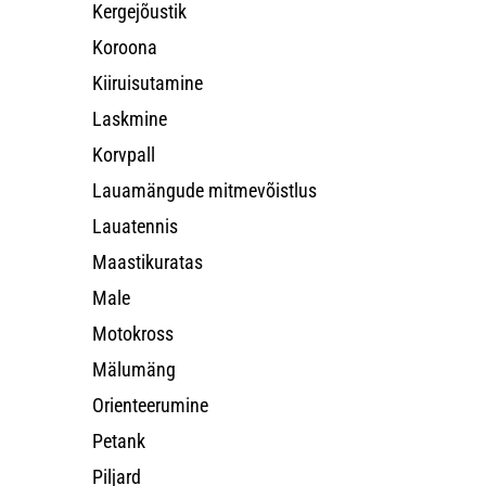
Kergejõustik
Koroona
Kiiruisutamine
Laskmine
Korvpall
Lauamängude mitmevõistlus
Lauatennis
Maastikuratas
Male
Motokross
Mälumäng
Orienteerumine
Petank
Piljard