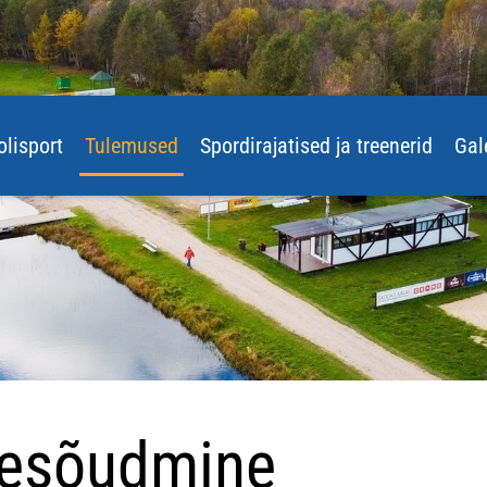
olisport
Tulemused
Spordirajatised ja treenerid
Gal
sesõudmine