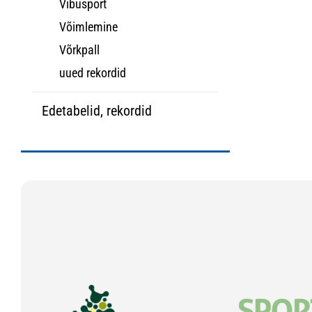
Vibusport
Võimlemine
Võrkpall
uued rekordid
Edetabelid, rekordid