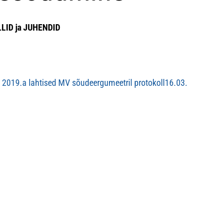
LID ja JUHENDID
a 2019.a lahtised MV sõudeergumeetril protokoll16.03.