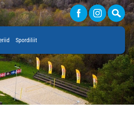
eriid
Spordiliit