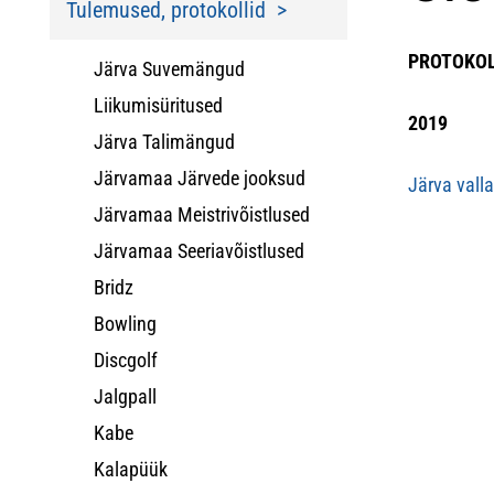
Tulemused, protokollid
PROTOKOL
Järva Suvemängud
Liikumisüritused
2019
Järva Talimängud
Järvamaa Järvede jooksud
Järva vall
Järvamaa Meistrivõistlused
Järvamaa Seeriavõistlused
Bridz
Bowling
Discgolf
Jalgpall
Kabe
Kalapüük