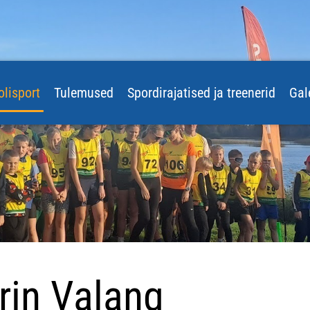
olisport
Tulemused
Spordirajatised ja treenerid
Gal
rin Valang