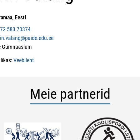
vamaa, Eesti
72 583 70374
rin.valang@paide.edu.ee
de Gümnaasium
likas:
Veebileht
Meie partnerid