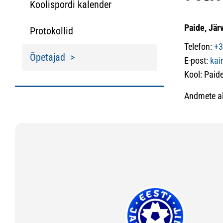
Koolispordi kalender
Paide, Jär
Protokollid
Telefon:
+3
Õpetajad
E-post:
kai
Kool: Pai
Andmete al