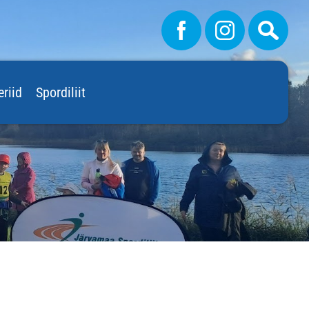
eriid
Spordiliit