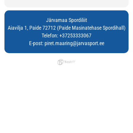
Järvamaa Spordiliit
Aiavilja 1, Paide 72712 (Paide Masinatehase Spordihall)
Telefon:
+37253333067
E-post:
piret.maaring@jarvasport.ee