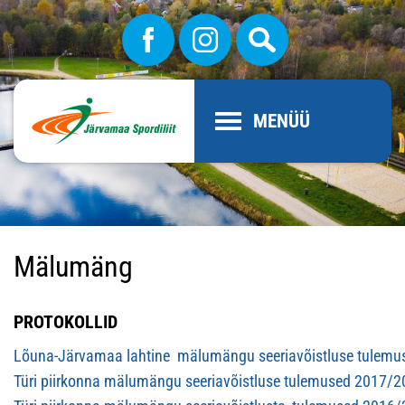
MENÜÜ
Mälumäng
PROTOKOLLID
Lõuna-Järvamaa lahtine mälumängu seeriavõistluse tulem
Türi piirkonna mälumängu seeriavõistluse tulemused 2017/