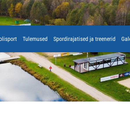
olisport
Tulemused
Spordirajatised ja treenerid
Gal