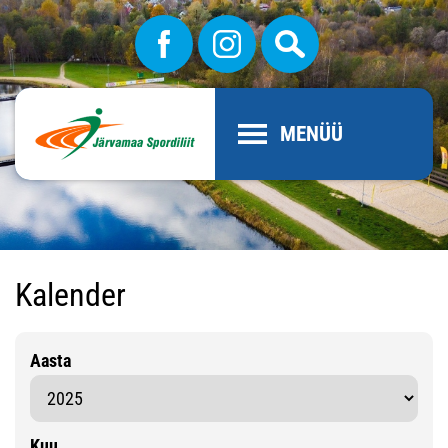
MENÜÜ
Kalender
Aasta
Kuu