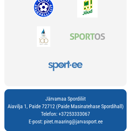
Järvamaa Spordiliit
Aiavilja 1, Paide 72712 (Paide Masinatehase Spordihall)
Telefon:
+37253333067
E-post:
piret.maaring@jarvasport.ee