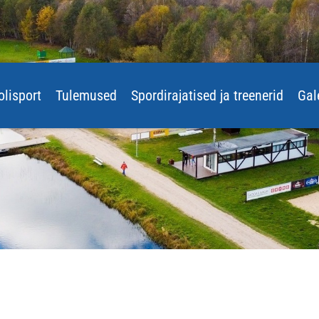
olisport
Tulemused
Spordirajatised ja treenerid
Gal