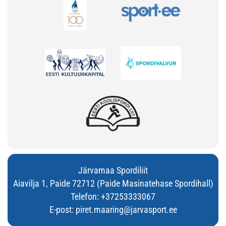
Järvamaa Spordiliit
Aiavilja 1, Paide 72712 (Paide Masinatehase Spordihall)
Telefon:
+37253333067
E-post:
piret.maaring@jarvasport.ee