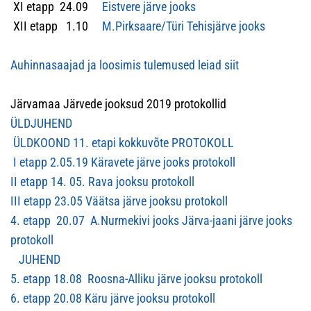
XI etapp 24.09
Eistvere järve jooks
XII etapp 1.10
M.Pirksaare/Türi Tehisjärve jooks
Auhinnasaajad ja loosimis tulemused leiad siit
Järvamaa Järvede jooksud 2019 protokollid
ÜLDJUHEND
ÜLDKOOND 11. etapi kokkuvõte PROTOKOLL
I etapp 2.05.19 Käravete järve jooks protokoll
II etapp 14. 05. Rava jooksu protokoll
III etapp 23.05 Väätsa järve jooksu protokoll
4. etapp 20.07 A.Nurmekivi jooks Järva-jaani järve jooks
protokoll
JUHEND
5. etapp 18.08 Roosna-Alliku järve jooksu protokoll
6. etapp 20.08 Käru järve jooksu protokoll