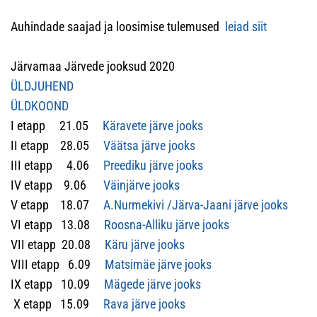
Auhindade saajad ja loosimise tulemused
leiad siit
Järvamaa Järvede jooksud 2020
ÜLDJUHEND
ÜLDKOOND
I etapp 21.05
Käravete järve jooks
II etapp 28.05
Väätsa järve jooks
III etapp 4.06
Preediku järve jooks
IV etapp 9.06
Väinjärve jooks
V etapp 18.07
A.Nurmekivi /Järva-Jaani järve jooks
VI etapp 13.08
Roosna-Alliku järve jooks
VII etapp 20.08
Käru järve jooks
VIII etapp 6.09
Matsimäe järve jooks
IX etapp 10.09
Mägede järve jooks
X etapp 15.09
Rava järve jooks