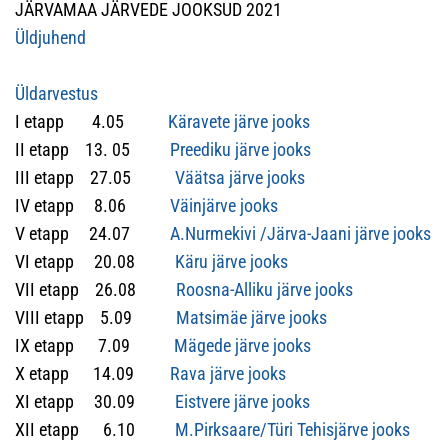
JÄRVAMAA JÄRVEDE JOOKSUD 2021
Üldjuhend
Üldarvestus
I etapp 4.05
Käravete järve jooks
II etapp 13. 05
Preediku järve jooks
III etapp 27.05
Väätsa järve jooks
IV etapp 8.06
Väinjärve jooks
V etapp 24.07
A.Nurmekivi /Järva-Jaani järve jooks
VI etapp 20.08
Käru järve jooks
VII etapp 26.08
Roosna-Alliku järve jook
s
VIII etapp 5.09
Matsimäe järve jooks
IX etapp 7.09
Mägede järve jooks
X etapp 14.09
Rava järve jooks
XI etapp 30.09
Eistvere järve jooks
XII etapp 6.10
M.Pirksaare/Türi Tehisjärve jooks