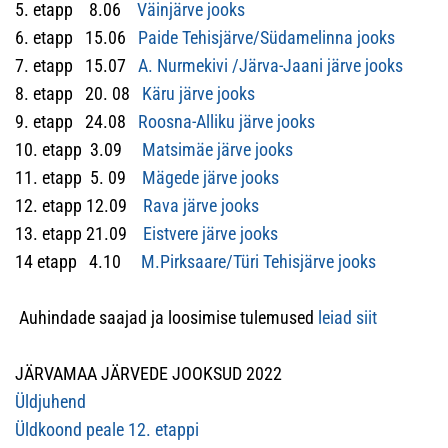
5. etapp 8.06
Väinjärve jooks
6. etapp 15.06
Paide Tehisjärve/Südamelinna jooks
7. etapp 15.07
A. Nurmekivi /Järva-Jaani järve jooks
8. etapp 20. 08
Käru järve jooks
9. etapp 24.08
Roosna-Alliku järve jooks
10. etapp 3.09
Matsimäe järve jooks
11. etapp 5. 09
Mägede järve jooks
12. etapp 12.09
Rava järve jooks
13. etapp 21.09
Eistvere järve jooks
14 etapp 4.10
M.Pirksaare/Türi Tehisjärve jooks
Auhindade saajad ja loosimise tulemused
leiad siit
JÄRVAMAA JÄRVEDE JOOKSUD 2022
Üldjuhend
Üldkoond peale 12. etappi