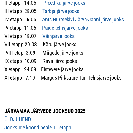
II etapp 14.05
Preediku järve jooks
III etapp 28.05
Tarbja järve jooks
IV etapp 6.06
Ants Nurmekivi Järva-Jaani järve jooks
V etapp 11.06
Paide tehisjärve jooks
VI etapp 18.07
Väinjärve jooks
VII etapp 20.08 Käru järve jooks
VIII etap 3.09 Mägede järve jooks
IX etapp 10.09 Rava järve jooks
X etapp 24.09 Eistevere järve jooks
XI etapp 7.10 Margus Pirksaare Türi Tehisjärve jooks
JÄRVAMAA JÄRVEDE JOOKSUD 2025
ÜLDJUHEND
Jooksude koond peale 11 etappi