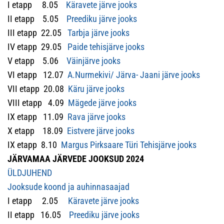
I etapp 8.05
Käravete järve jooks
II etapp 5.05
Preediku järve jooks
III etapp 22.05
Tarbja järve jooks
IV etapp 29.05
Paide tehisjärve jooks
V etapp 5.06
Väinjärve jooks
VI etapp 12.07
A.Nurmekivi/ Järva- Jaani järve jooks
VII etapp 20.08
Käru järve jooks
VIII etapp 4.09
Mägede järve jooks
IX etapp 11.09
Rava järve jooks
X etapp 18.09
Eistvere järve jooks
IX etapp 8.10
Margus Pirksaare Türi Tehisjärve jooks
JÄRVAMAA JÄRVEDE JOOKSUD 2024
ÜLDJUHEND
Jooksude koond ja auhinnasaajad
I etapp 2.05
Käravete järve jooks
II etapp 16.05
Preediku järve jooks