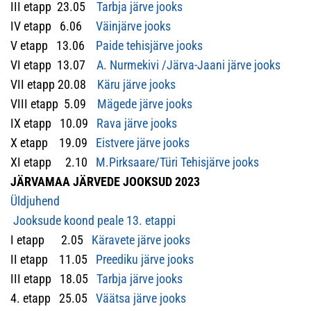
III etapp 23.05
Tarbja järve jooks
IV etapp 6.06
Väinjärve jooks
V etapp 13.06
Paide tehisjärve jooks
VI etapp 13.07
A. Nurmekivi /Järva-Jaani järve jooks
VII etapp 20.08
Käru järve jooks
VIII etapp 5.09
Mägede järve jooks
IX etapp 10.09
Rava järve jooks
X etapp 19.09
Eistvere järve jooks
XI etapp 2.10
M.Pirksaare/Türi Tehisjärve jooks
JÄRVAMAA JÄRVEDE JOOKSUD 2023
Üldjuhend
Jooksude koond peale 13. etappi
I etapp 2.05
Käravete järve jooks
II etapp 11.05
Preediku järve jooks
III etapp 18.05
Tarbja järve jooks
4. etapp 25.05
Väätsa järve jooks