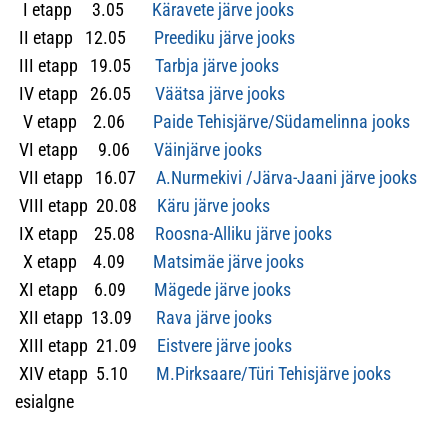
I etapp 3.05
Käravete järve jooks
II etapp 12.05
Preediku järve jooks
III etapp 19.05
Tarbja järve jooks
IV etapp 26.05
Väätsa järve jooks
V etapp 2.06
Paide Tehisjärve/Südamelinna jooks
VI etapp 9.06
Väinjärve jooks
VII etapp 16.07
A.Nurmekivi /Järva-Jaani järve jooks
VIII etapp 20.08
Käru järve jooks
IX etapp 25.08
Roosna-Alliku järve jooks
X etapp 4.09
Matsimäe järve jooks
XI etapp 6.09
Mägede järve jooks
XII etapp 13.09
Rava järve jooks
XIII etapp 21.09
Eistvere järve jooks
XIV etapp 5.10
M.Pirksaare/Türi Tehisjärve jooks
esialgne