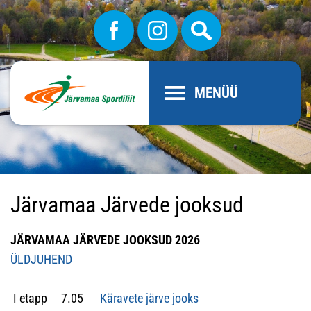
MENÜÜ
Järvamaa Järvede jooksud
JÄRVAMAA JÄRVEDE JOOKSUD 2026
ÜLDJUHEND
I etapp 7.05
Käravete järve jooks