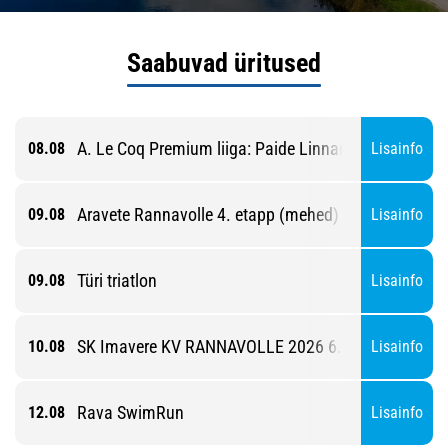
Saabuvad üritused
A. Le Coq Premium liiga: Paide Linnameeskond - Pä
08.08
Lisainfo
Aravete Rannavolle 4. etapp (mehed)
09.08
Lisainfo
Türi triatlon
09.08
Lisainfo
SK Imavere KV RANNAVOLLE 2026 6. etapp
10.08
Lisainfo
Rava SwimRun
12.08
Lisainfo