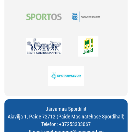
Järvamaa Spordiliit
Aiavilja 1, Paide 72712 (Paide Masinatehase Spordihall)
Telefon:
+37253333067
E-post:
piret.maaring@jarvasport.ee