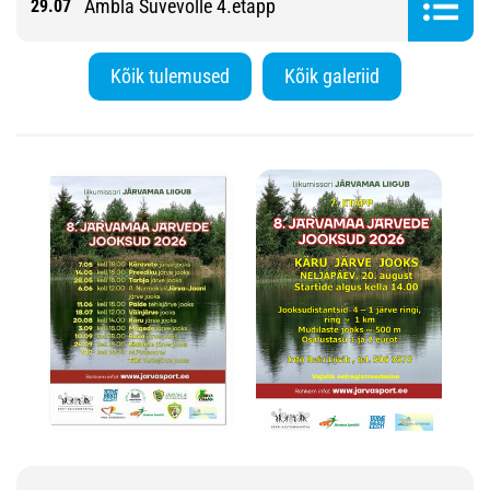
Ambla Suvevolle 4.etapp
29.07
Kõik tulemused
Kõik galeriid