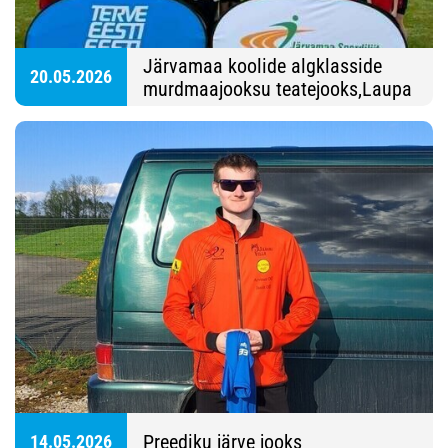
Järvamaa koolide algklasside
20.05.2026
murdmaajooksu teatejooks,Laupa
Põhikool
Preediku järve jooks
14.05.2026