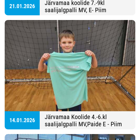
Järvamaa koolide 7.-9kl
21.01.2026
saalijalgpalli MV, E- Piim
Spordihall
Järvamaa Koolide 4.-6.kl
14.01.2026
saalijalgpalli MV,Paide E - Piim
Spordihall