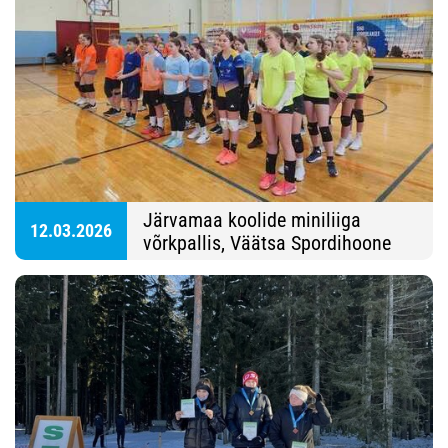
Järvamaa koolide miniliiga
12.03.2026
võrkpallis, Väätsa Spordihoone