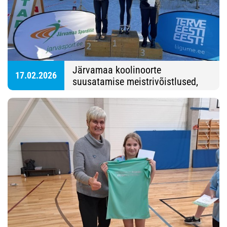
Järvamaa koolinoorte
17.02.2026
suusatamise meistrivõistlused,
Türi Tolli mets