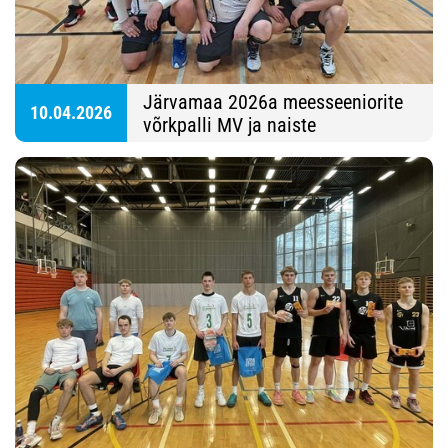
Järvamaa 2026a meesseeniorite
10.04.2026
võrkpalli MV ja naiste
Kevadturniir, Konesko Türi
Spordihoone