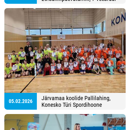
E- Piim Spordihall
Järvamaa koolide Pallilahing,
05.02.2026
Konesko Türi Spordihoone