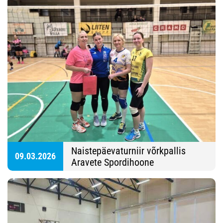
Naistepäevaturniir võrkpallis
09.03.2026
Aravete Spordihoone