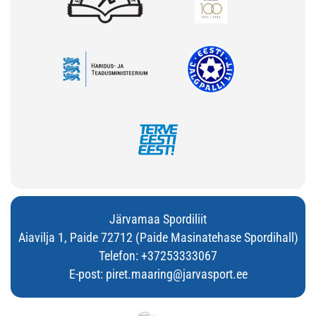
Järvamaa Spordiliit
Aiavilja 1, Paide 72712 (Paide Masinatehase Spordihall)
Telefon:
+37253333067
E-post:
piret.maaring@jarvasport.ee