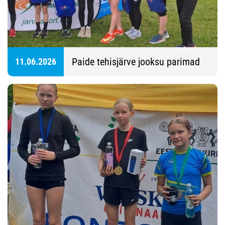
Paide tehisjärve jooksu parimad
11.06.2026