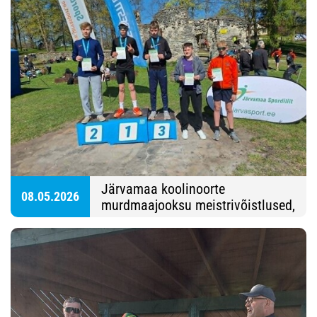
Järvamaa koolinoorte
08.05.2026
murdmaajooksu meistrivõistlused,
Paide Vallimägi