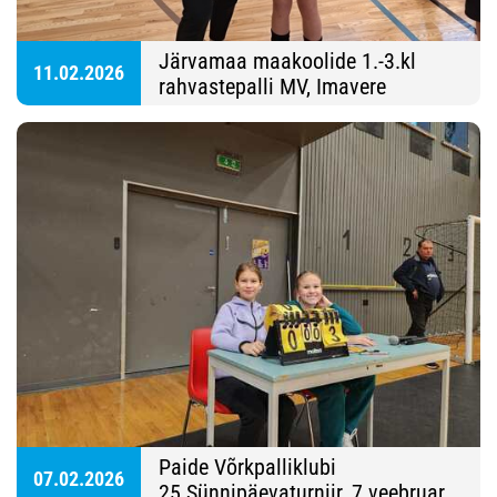
Järvamaa maakoolide 1.-3.kl
11.02.2026
rahvastepalli MV, Imavere
Spordihoone
Paide Võrkpalliklubi
07.02.2026
25.Sünnipäevaturniir, 7 veebruar