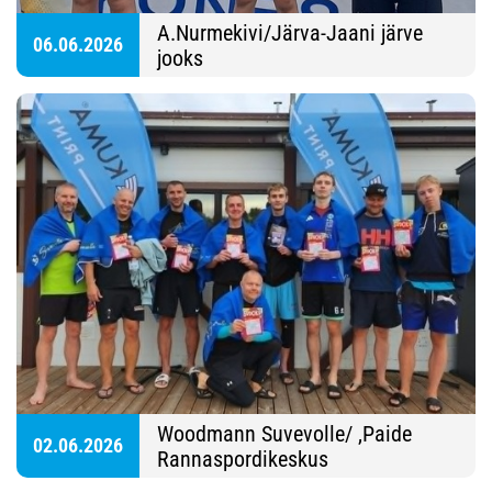
A.Nurmekivi/Järva-Jaani järve
06.06.2026
jooks
Woodmann Suvevolle/ ,Paide
02.06.2026
Rannaspordikeskus