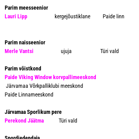
Parim meesseenior
Lauri Lipp
kergejõustiklane Paide linn
Parim naisseenior
Merle Vantsi
ujuja Türi vald
Parim võistkond
Paide Viking Window korvpallimeeskond
Järvamaa Võrkpalliklubi meeskond
Paide Linnameeskond
Järvamaa Sporlikum pere
Perekond Jäätma
Türi vald
Spordiedendaja