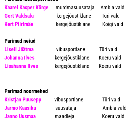
Kaarel Kasper Kõrge
murdmasuusataja Ambla vald
Gert Valdsalu
kergejõustiklane Türi vald
Kert Piirimäe
kergejõustiklane Koigi vald
Parimad neiud
Lisell Jäätma
vibusportlane Türi vald
Johanna Ilves
kergejõustiklane Koeru vald
Lisahanna Ilves
kergejõustiklane Koeru vald
Parimad noormehed
Kristjan Puusepp
vibusportlane Türi vald
Jarmo Kaasiku
suusataja Ambla vald
Janno Uusmaa
maadleja Koeru vald