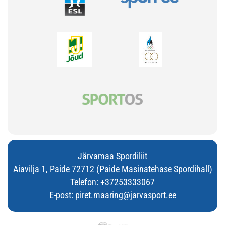
Järvamaa Spordiliit
Aiavilja 1, Paide 72712 (Paide Masinatehase Spordihall)
Telefon:
+37253333067
E-post:
piret.maaring@jarvasport.ee