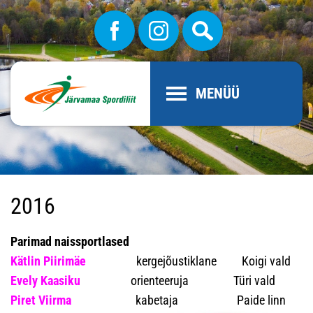
MENÜÜ
2016
Parimad naissportlased
Kätlin Piirimäe
kergejõustiklane Koigi vald
Evely Kaasiku
orienteeruja Türi vald
Piret Viirma
kabetaja Paide linn