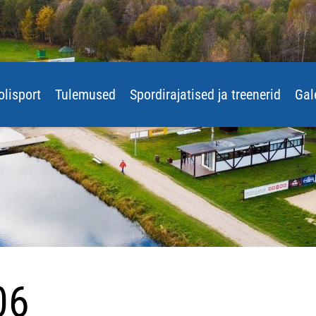
olisport
Tulemused
Spordirajatised ja treenerid
Gal
06