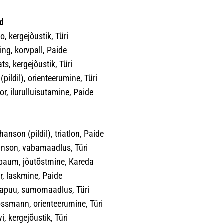
ed
o, kergejõustik, Türi
ng, korvpall, Paide
ats, kergejõustik, Türi
(pildil), orienteerumine, Türi
r, ilurulluisutamine, Paide
hanson (pildil), triatlon, Paide
nson, vabamaadlus, Türi
baum, jõutõstmine, Kareda
r, laskmine, Paide
apuu, sumomaadlus, Türi
rossmann, orienteerumine, Türi
, kergejõustik, Türi