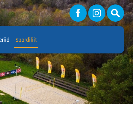
eriid
Spordiliit