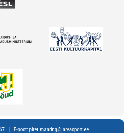
67
E-post:
piret.maaring@jarvasport.ee