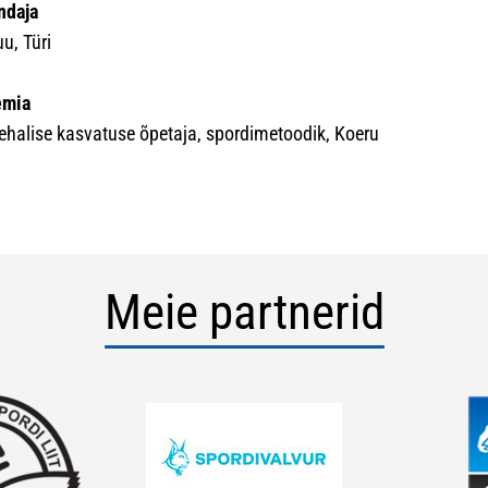
ndaja
u, Türi
emia
ehalise kasvatuse õpetaja, spordimetoodik, Koeru
Meie partnerid