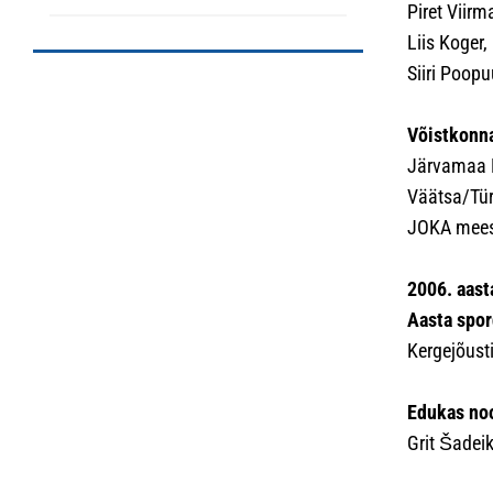
Piret Viirm
Liis Koger,
Siiri Poopu
Võistkonn
Järvamaa K
Väätsa/Tür
JOKA meesk
2006. aast
Aasta spor
Kergejõust
Edukas no
Grit Šadeik