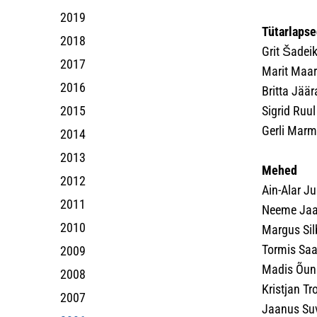
2019
Tütarlaps
2018
Grit Šadeik
2017
Marit Maari
2016
Britta Jäär
2015
Sigrid Ruul 
Gerli Marmo
2014
2013
Mehed
2012
Ain-Alar Ju
2011
Neeme Jaa
2010
Margus Sil
Tormis Saa
2009
Madis Õun
2008
Kristjan T
2007
Jaanus Suvi