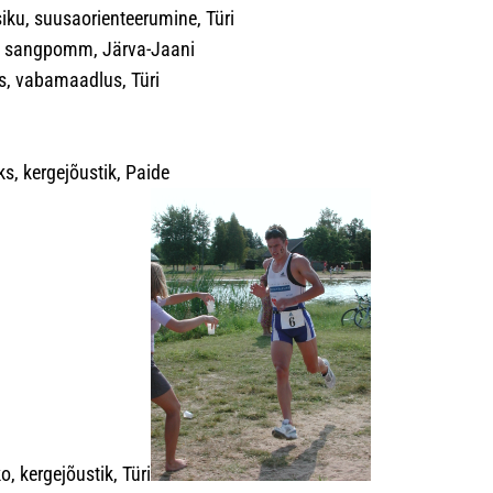
iku, suusaorienteerumine, Türi
, sangpomm, Järva-Jaani
s, vabamaadlus, Türi
ks, kergejõustik, Paide
o, kergejõustik, Türi