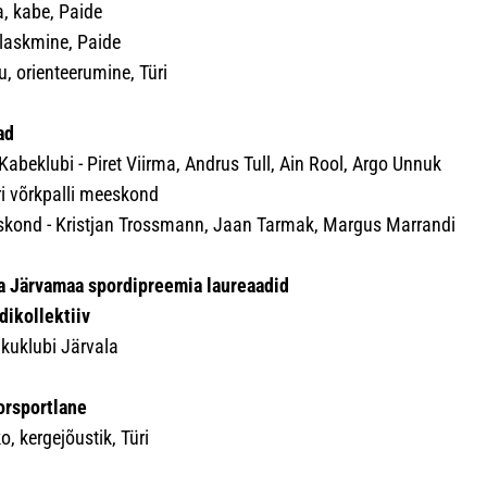
a, kabe, Paide
 laskmine, Paide
u, orienteerumine, Türi
ad
abeklubi - Piret Viirma, Andrus Tull, Ain Rool, Argo Unnuk
i võrkpalli meeskond
ond - Kristjan Trossmann, Jaan Tarmak, Margus Marrandi
a Järvamaa spordipreemia laureaadid
dikollektiiv
ikuklubi Järvala
orsportlane
o, kergejõustik, Türi