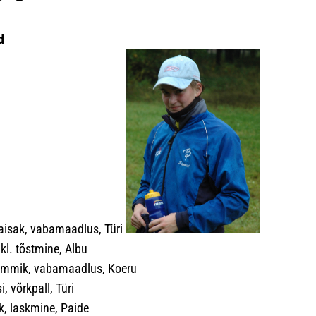
d
isak, vabamaadlus, Türi
kl. tõstmine, Albu
mmik, vabamaadlus, Koeru
i, võrkpall, Türi
k, laskmine, Paide