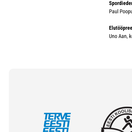
Spordiede
Paul Poopu
Elutööpre
Uno Aan, k