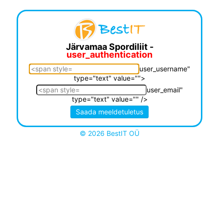
Järvamaa Spordiliit -
user_authentication
user_username"
type="text" value="">
user_email"
type="text" value="" />
© 2026 BestIT OÜ