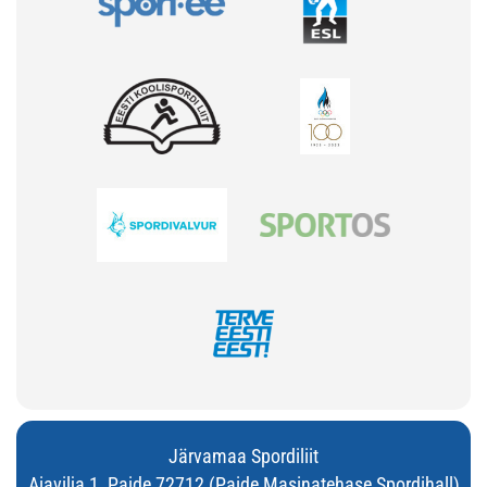
Järvamaa Spordiliit
Aiavilja 1, Paide 72712 (Paide Masinatehase Spordihall)