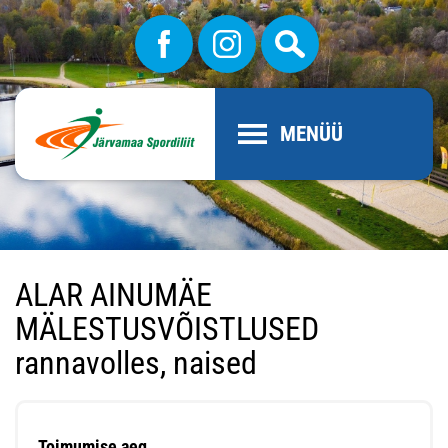
MENÜÜ
ALAR AINUMÄE
MÄLESTUSVÕISTLUSED
rannavolles, naised
Toimumise aeg