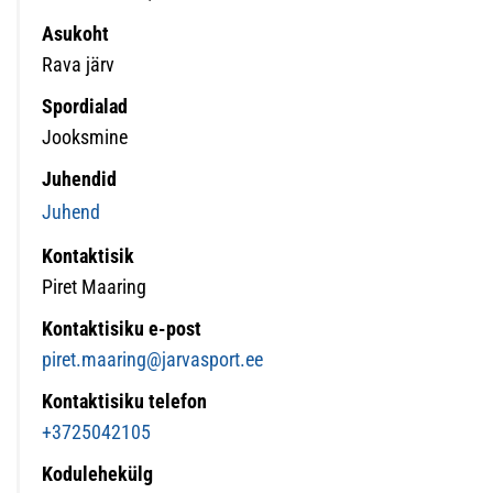
Asukoht
Rava järv
Spordialad
Jooksmine
Juhendid
Juhend
Kontaktisik
Piret Maaring
Kontaktisiku e-post
piret.maaring@jarvasport.ee
Kontaktisiku telefon
+3725042105
Kodulehekülg