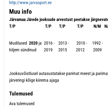
http://www.jarvasport.ee
Muu info
Järvamaa Järede jooksude arvestust peetakse järgnevat
T/P
T/P
T/P
T/P
N/M
N
Mudilased
2020
ja
2016 -
2013 -
2010 -
1992 -
hiljem sündinud
2019
2015
2012
2009
Jooksuvõistlusel autasustatakse parimat meest ja parimat
järveringi kõige kiirema ajaga
Tulemused
Ava tulemused