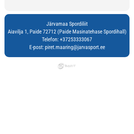
Järvamaa Spordiliit
Aiavilja 1, Paide 72712 (Paide Masinatehase Spordihall)
Telefon:
+37253333067
E-post:
piret.maaring@jarvasport.ee