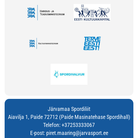
Järvamaa Spordiliit
Aiavilja 1, Paide 72712 (Paide Masinatehase Spordihall)
Telefon:
+37253333067
E-post:
piret.maaring@jarvasport.ee