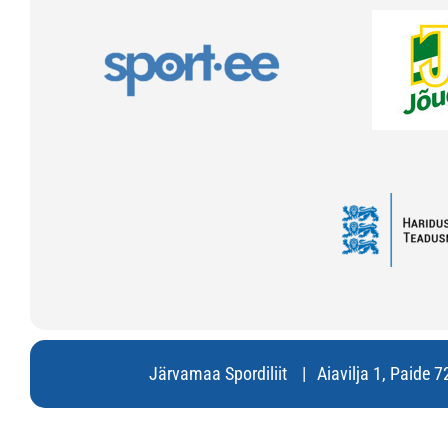
Järvamaa Spordiliit
Aiavilja 1, Paide 