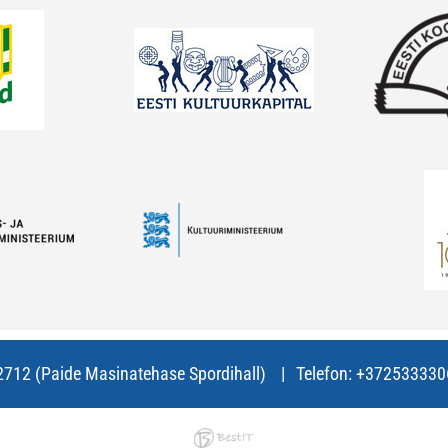
72712 (Paide Masinatehase Spordihall)
Telefon:
+372533330