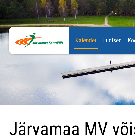
Kalender
Uudised
Ko
Järvamaa MV või