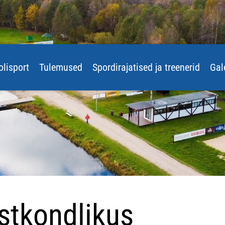
olisport
Tulemused
Spordirajatised ja treenerid
Gal
stkondlikus