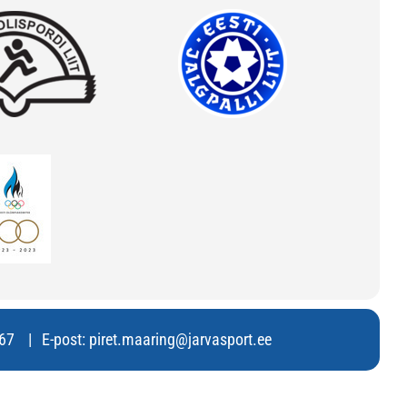
67
E-post:
piret.maaring@jarvasport.ee