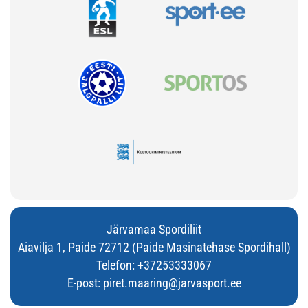
Järvamaa Spordiliit
Aiavilja 1, Paide 72712 (Paide Masinatehase Spordihall)
Telefon:
+37253333067
E-post:
piret.maaring@jarvasport.ee