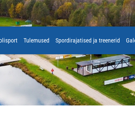
olisport
Tulemused
Spordirajatised ja treenerid
Gal