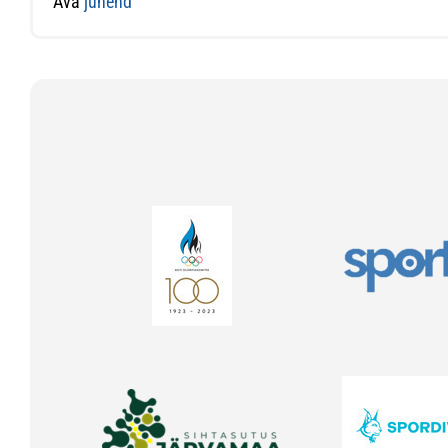
Ava
juhend