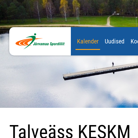
Kalender
Uudised
Ko
Talveäss KESKM